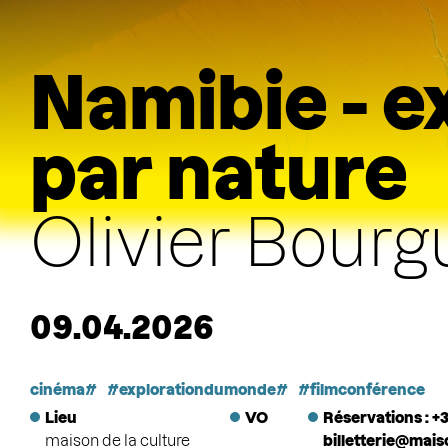
Namibie - e
par nature
Olivier Bourg
09.04.2026
cinéma
explorationdumonde
filmconférence
Lieu
VO
Réservations : +3
maison de la culture
billetterie@mai