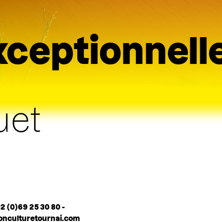
xceptionnell
uet
2 (0)69 25 30 80 -
sonculturetournai.com