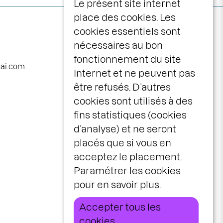
Le présent site internet
place des cookies. Les
Navigation
programme
cookies essentiels sont
principale
nécessaires au bon
calendrier
fonctionnement du site
avec vous
nai.com
Internet et ne peuvent pas
la maison
être refusés. D’autres
le centre scénique
cookies sont utilisés à des
infos pratiques
fins statistiques (cookies
d’analyse) et ne seront
billetterie
placés que si vous en
espace pros &
acceptez le placement.
publics
Paramétrer les cookies
idées cadeaux
pour en savoir plus.
stages & ateliers
Accepter tous les
cookies