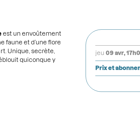
e
est un envoûtement
e faune et d’une flore
t. Unique, secrète,
jeu
09 avr, 17h
 éblouit quiconque y
Prix et abonn