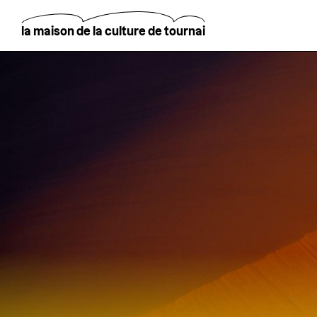
Aller
au
contenu
la maison de la culture de tournai
principal
Rechercher