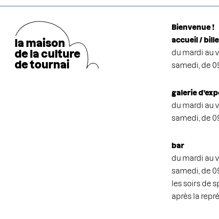
Bienvenue !
accueil / bill
la maison
de la cultu
r
e
du mardi au v
de tournai
samedi, de 0
galerie d’exp
du mardi au v
samedi, de 0
bar
du mardi au v
samedi, de 0
les soirs de 
après la repr