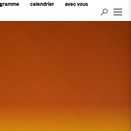
Little
ogramme
calendrier
avec vous
top
menu
billetterie