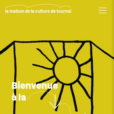
Aller
au
contenu
la maison de la culture de tournai
principal
Rechercher
Bienvenue
à la