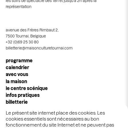
les soirs de spectacle dès 18h et jusqu'à 2h après la
représentation
avenue des Frères Rimbaut 2,
7500 Tournai, Belgique
+32 (0)69 25 30 80
billetterie@maisonculturetournai.com
navigation
programme
principale
calendrier
avec vous
la maison
le centre scénique
infos pratiques
billetterie
espace pros & publics
Le présent site internet place des cookies. Les
idées cadeaux
cookies essentiels sont nécessaires au bon
stages & ateliers
fonctionnement du site Internet et ne peuvent pas