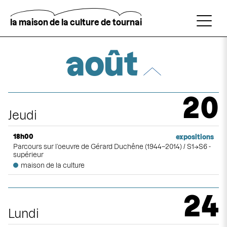
Aller
au
contenu
la maison de la culture de tournai
principal
Rechercher
août
Pagination
2025
|
2026
|
2027
20
Jeudi
janvier
18h00
expositions
février
Parcours sur l’oeuvre de Gérard Duchêne (1944–2014) / S1→S6 -
supérieur
mars
maison de la culture
avril
24
mai
Lundi