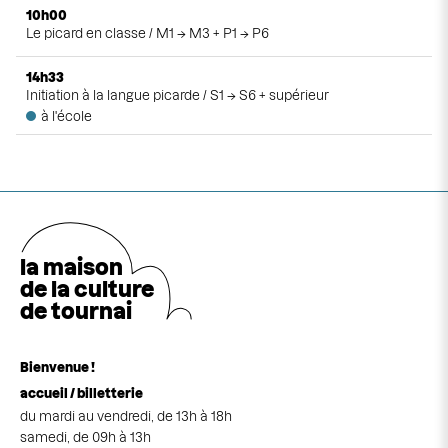
juin
10h00
Le picard en classe / M1 → M3 + P1 → P6
juillet
14h33
août
Initiation à la langue picarde / S1 → S6 + supérieur
à l'école
septembre
octobre
novembre
décembre
la maison
de la cultu
r
e
de tournai
Bienvenue !
accueil / billetterie
du mardi au vendredi, de 13h à 18h
samedi, de 09h à 13h