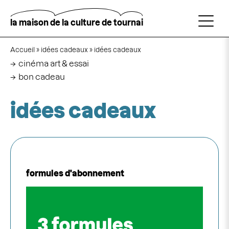
Aller
au
contenu
la maison de la culture de tournai
principal
Navigation
Rechercher
principale
Fil
formules d'abonnement
Accueil
idées cadeaux
idées cadeaux
d'Ariane
cinéma art & essai
bon cadeau
idées cadeaux
formules d'abonnement