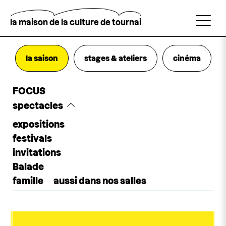
Aller
au
contenu
la maison de la culture de tournai
principal
Rechercher
la saison
stages & ateliers
cinéma
FOCUS
spectacles
expositions
théâtre
festivals
danse
invitations
performance
Balade
musique
famille
aussi dans nos salles
marionnette
cirque
événement