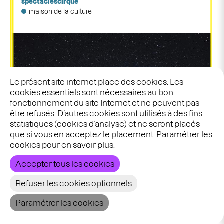
spectacles
cirque
maison de la culture
Le présent site internet place des cookies. Les
cookies essentiels sont nécessaires au bon
fonctionnement du site Internet et ne peuvent pas
être refusés. D’autres cookies sont utilisés à des fins
statistiques (cookies d’analyse) et ne seront placés
que si vous en acceptez le placement. Paramétrer les
cookies pour en savoir plus.
Accepter tous les cookies
Refuser les cookies optionnels
09.05.2026
La nuit des étoiles
Paramétrer les cookies
événement
Moulin de Thimougies