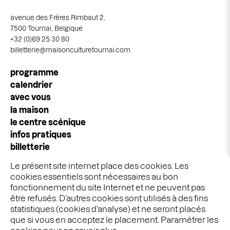
avenue des Frères Rimbaut 2,
7500 Tournai, Belgique
+32 (0)69 25 30 80
billetterie@maisonculturetournai.com
Navigation
programme
principale
calendrier
avec vous
la maison
le centre scénique
infos pratiques
billetterie
espace pros & publics
Le présent site internet place des cookies. Les
idées cadeaux
cookies essentiels sont nécessaires au bon
stages & ateliers
fonctionnement du site Internet et ne peuvent pas
être refusés. D’autres cookies sont utilisés à des fins
statistiques (cookies d’analyse) et ne seront placés
Graphisme :
Ekta
que si vous en acceptez le placement. Paramétrer les
Développement :
Bien à vous