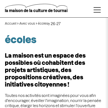
Aller
au
contenu
la maison de la culture de tournai
principal
Navigation
Rechercher
principale
Fil
la saison culture-école 26-27
Accueil
Avec vous
écoles
d'Ariane
écoles
La maison est un espace des
possibles où cohabitent des
projets artistiques
, des
propositions créatives
, des
initiatives citoyennes
!
Toutes nos activités sont imaginées pour vous afin
d'encourager, éveiller l'imagination, nourrir la pensée
critique, élargir les horizons et stimuler l'ouverture