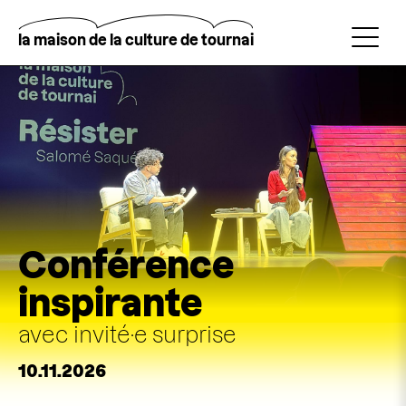
Aller
au
contenu
la maison de la culture de tournai
principal
Rechercher
Conférence
inspirante
avec invité·e surprise
10.11.2026