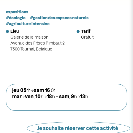
expositions
écologie
gestion des espaces naturels
agriculture intensive
Lieu
Tarif
Galerie de la maison
Gratuit
Avenue des Frères Rimbaut 2
7500 Tournai, Belgique
jeu 05
.11→
sam
16
.01
mar
→
ven
,
10
h→
18
h +
sam
,
9
h→
13
h
Je souhaite réserver cette activité