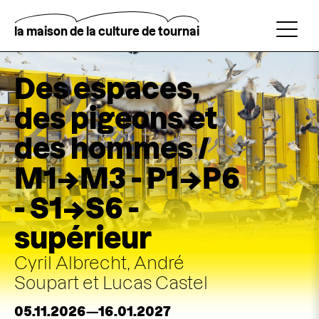
Aller
au
contenu
la maison de la culture de tournai
principal
Rechercher
Des espaces,
des pigeons et
des hommes /
M1→M3 - P1→P6
- S1→S6 -
supérieur
Cyril Albrecht, André
Soupart et Lucas Castel
05.11.2026—16.01.2027