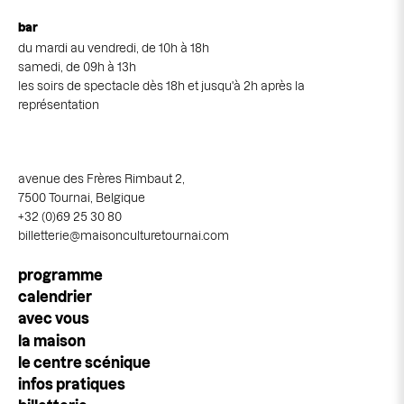
bar
du mardi au vendredi, de 10h à 18h
samedi, de 09h à 13h
les soirs de spectacle dès 18h et jusqu'à 2h après la
représentation
avenue des Frères Rimbaut 2,
7500 Tournai, Belgique
+32 (0)69 25 30 80
billetterie@maisonculturetournai.com
Navigation
programme
principale
calendrier
avec vous
la maison
le centre scénique
infos pratiques