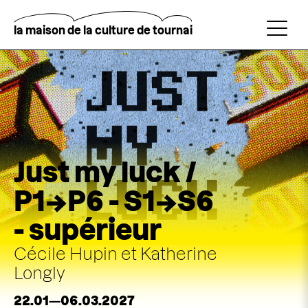
Aller
au
contenu
la maison de la culture de tournai
principal
Rechercher
Just my luck /
P1→P6 - S1→S6
- supérieur
Cécile Hupin et Katherine
Longly
22.01—06.03.2027