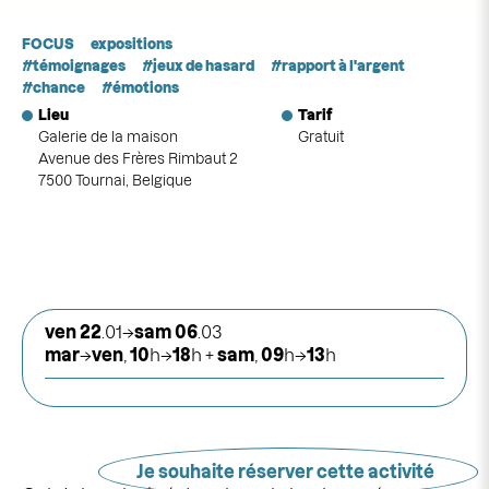
FOCUS
expositions
témoignages
jeux de hasard
rapport à l'argent
chance
émotions
Lieu
Tarif
Galerie de la maison
Gratuit
Avenue des Frères Rimbaut 2
7500 Tournai, Belgique
ven 22
.01→
sam
06
.03
mar
→
ven
,
10
h→
18
h +
sam
,
09
h→
13
h
Je souhaite réserver cette activité