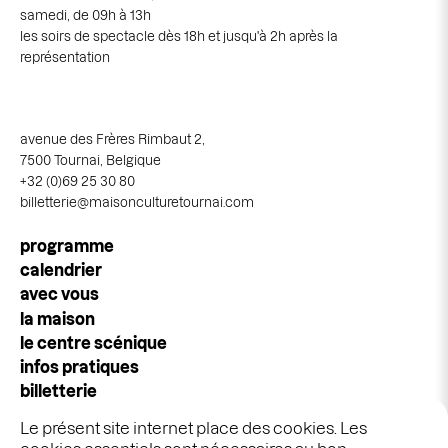
samedi, de 09h à 13h
les soirs de spectacle dès 18h et jusqu'à 2h après la
représentation
avenue des Frères Rimbaut 2,
7500 Tournai, Belgique
+32 (0)69 25 30 80
billetterie@maisonculturetournai.com
Navigation
programme
principale
calendrier
avec vous
la maison
le centre scénique
infos pratiques
billetterie
espace pros & publics
Le présent site internet place des cookies. Les
idées cadeaux