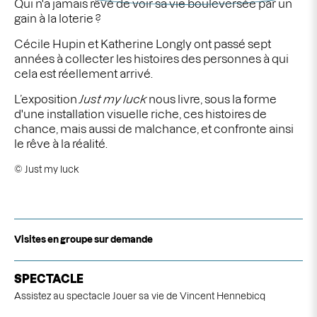
Qui n'a jamais rêvé de voir sa vie bouleversée par un
gain à la loterie ?
Cécile Hupin et Katherine Longly ont passé sept
années à collecter les histoires des personnes à qui
cela est réellement arrivé.
L’exposition
Just my luck
nous livre, sous la forme
d'une installation visuelle riche, ces histoires de
chance, mais aussi de malchance, et confronte ainsi
le rêve à la réalité.
©
Just my luck
Visites en groupe sur demande
SPECTACLE
Assistez au spectacle
Jouer sa vie
de Vincent Hennebicq