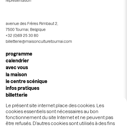
représentation
avenue des Frères Rimbaut 2,
7500 Tournai, Belgique
+32 (0)69 25 30 80
billetterie@maisonculturetournai.com
Navigation
programme
principale
calendrier
avec vous
la maison
le centre scénique
infos pratiques
billetterie
espace pros & publics
Le présent site internet place des cookies. Les
idées cadeaux
cookies essentiels sont nécessaires au bon
stages & ateliers
fonctionnement du site Internet et ne peuvent pas
être refusés. D’autres cookies sont utilisés à des fins