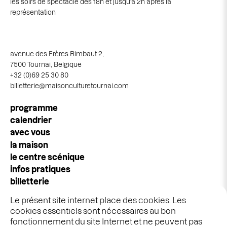
les soirs de spectacle dès 18h et jusqu'à 2h après la
représentation
avenue des Frères Rimbaut 2,
7500 Tournai, Belgique
+32 (0)69 25 30 80
billetterie@maisonculturetournai.com
Navigation
programme
principale
calendrier
avec vous
la maison
le centre scénique
infos pratiques
billetterie
espace pros & publics
Le présent site internet place des cookies. Les
idées cadeaux
cookies essentiels sont nécessaires au bon
stages & ateliers
fonctionnement du site Internet et ne peuvent pas