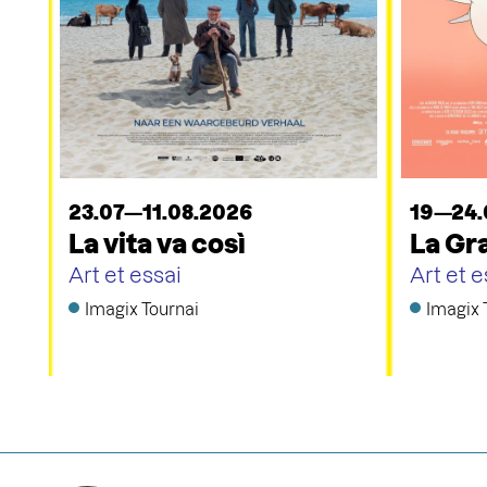
23.07—11.08.2026
19—24.
La vita va così
La Gr
Art et essai
Art et e
Imagix Tournai
Imagix 