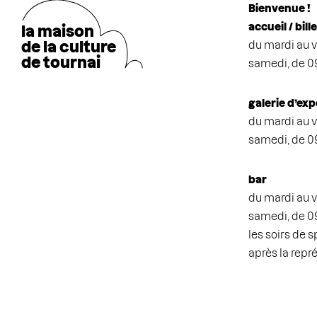
Bienvenue !
accueil / bill
la maison
de la cultu
r
e
du mardi au v
de tournai
samedi, de 0
galerie d’exp
du mardi au v
samedi, de 0
bar
du mardi au v
samedi, de 0
les soirs de 
après la repr