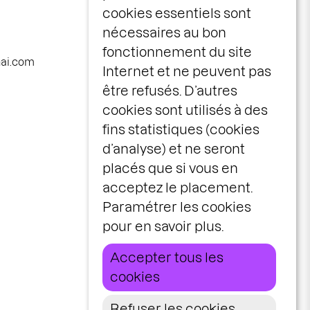
Navigation
programme
cookies essentiels sont
principale
nécessaires au bon
calendrier
fonctionnement du site
avec vous
nai.com
Internet et ne peuvent pas
la maison
être refusés. D’autres
le centre scénique
cookies sont utilisés à des
infos pratiques
fins statistiques (cookies
d’analyse) et ne seront
billetterie
placés que si vous en
espace pros &
acceptez le placement.
publics
Paramétrer les cookies
idées cadeaux
pour en savoir plus.
stages & ateliers
Accepter tous les
cookies
Graphisme :
Ekta
Refuser les cookies