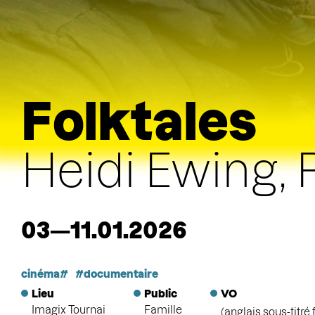
Folktales
Heidi Ewing,
03—11.01.2026
cinéma
documentaire
Lieu
Public
VO
Imagix Tournai
Famille
(anglais sous-titré 