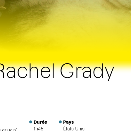
 Rachel Grady
Durée
Pays
1h45
États-Unis
français)