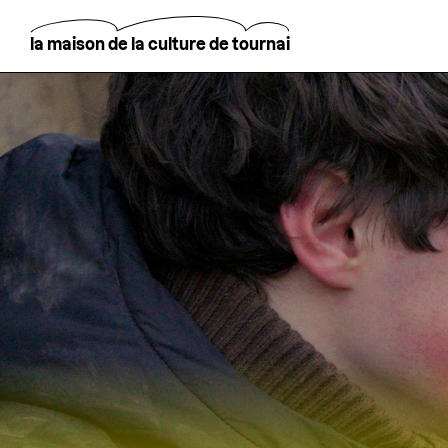
Aller
au
contenu
la maison de la culture de tournai
principal
Rechercher