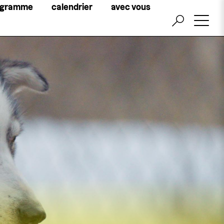
Little
ogramme
calendrier
avec vous
top
menu
billetterie