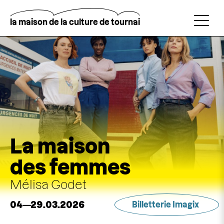
Aller
au
contenu
la maison de la culture de tournai
principal
Rechercher
La maison
des femmes
Mélisa Godet
04—29.03.2026
Billetterie Imagix