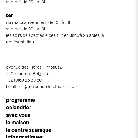
samedi, de 09h à 13h
bar
du mardi au vendredi, de 10h à 18h
samedi, de 09h à 13h
les soirs de spectacle dès 18h et jusqu'à 2h après la
représentation
avenue des Frères Rimbaut 2,
7500 Tournai, Belgique
+32 (0)69 25 30 80
billetterie@maisonculturetournai.com
Navigation
programme
principale
calendrier
avec vous
la maison
le centre scénique
infos pratiques