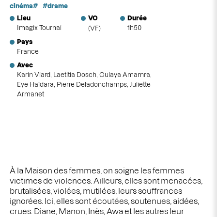
cinéma
drame
Lieu
VO
Durée
Imagix Tournai
1h50
(VF)
Pays
France
Avec
Karin Viard, Laetitia Dosch, Oulaya Amamra,
Eye Haïdara, Pierre Deladonchamps, Juliette
Armanet
À la Maison des femmes, on soigne les femmes
victimes de violences. Ailleurs, elles sont menacées,
brutalisées, violées, mutilées, leurs souffrances
ignorées. Ici, elles sont écoutées, soutenues, aidées,
crues. Diane, Manon, Inès, Awa et les autres leur