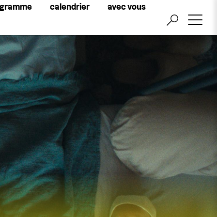
Little
ogramme
calendrier
avec vous
top
menu
billetterie