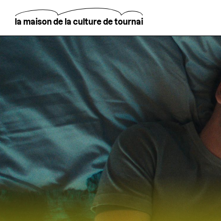
Aller
au
contenu
la maison de la culture de tournai
principal
Rechercher