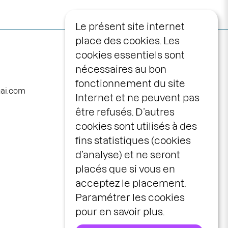
Le présent site internet
place des cookies. Les
Navigation
programme
cookies essentiels sont
principale
nécessaires au bon
calendrier
fonctionnement du site
avec vous
nai.com
Internet et ne peuvent pas
la maison
être refusés. D’autres
le centre scénique
cookies sont utilisés à des
infos pratiques
fins statistiques (cookies
d’analyse) et ne seront
billetterie
placés que si vous en
espace pros &
acceptez le placement.
publics
Paramétrer les cookies
idées cadeaux
pour en savoir plus.
stages & ateliers