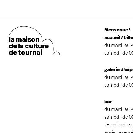
Bienvenue !
accueil / bill
la maison
de la cultu
r
e
du mardi au v
de tournai
samedi, de 0
galerie d’exp
du mardi au v
samedi, de 0
bar
du mardi au v
samedi, de 0
les soirs de 
après la repr