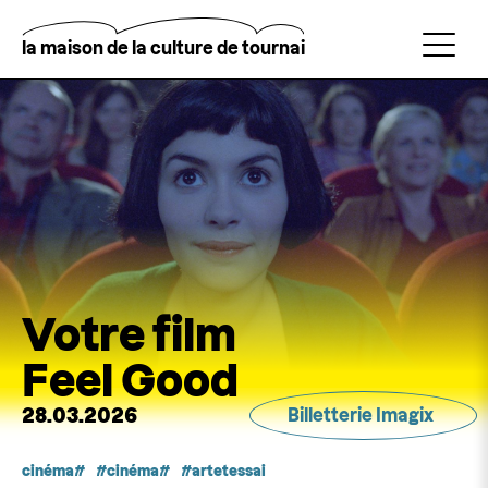
Aller
au
contenu
la maison de la culture de tournai
principal
Rechercher
Votre film
Feel Good
28.03.2026
Billetterie Imagix
cinéma
cinéma
artetessai