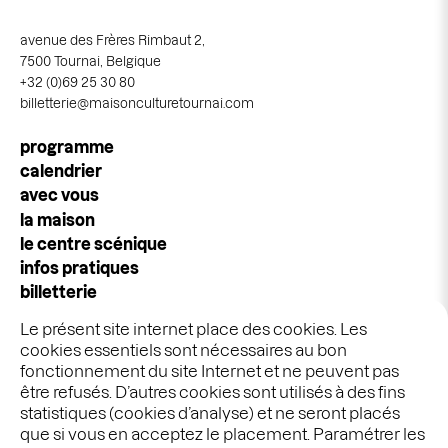
avenue des Frères Rimbaut 2,
7500 Tournai, Belgique
+32 (0)69 25 30 80
billetterie@maisonculturetournai.com
Navigation
programme
principale
calendrier
avec vous
la maison
le centre scénique
infos pratiques
billetterie
espace pros & publics
Le présent site internet place des cookies. Les
idées cadeaux
cookies essentiels sont nécessaires au bon
stages & ateliers
fonctionnement du site Internet et ne peuvent pas
être refusés. D’autres cookies sont utilisés à des fins
statistiques (cookies d’analyse) et ne seront placés
Graphisme :
Ekta
que si vous en acceptez le placement. Paramétrer les
Développement :
Bien à vous