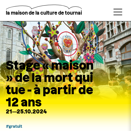
Aller
au
contenu
la maison de la culture de tournai
principal
Rechercher
Stage « maison
» de la mort qui
tue - à partir de
12 ans
21—25.10.2024
gratuit