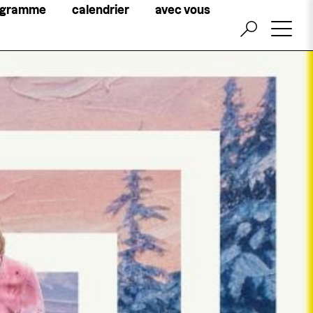
Little
ogramme
calendrier
avec vous
top
menu
billetterie