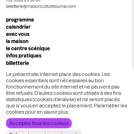
+32 (0)69 25 30 80
billetterie@maisonculturetournai.com
NAVIGATION
programme
PRINCIPALE
calendrier
avec vous
la maison
le centre scénique
infos pratiques
billetterie
espace pros & publics
Le présent site internet place des cookies. Les
idées cadeaux
cookies essentiels sont nécessaires au bon
stages & ateliers
fonctionnement du site Internet et ne peuvent pas
être refusés. D’autres cookies sont utilisés à des fins
statistiques (cookies d’analyse) et ne seront placés
Graphisme :
Ekta
que si vous en acceptez le placement. Paramétrer les
Développement :
Bien à vous
cookies pour en savoir plus.
Accepter tous les cookies