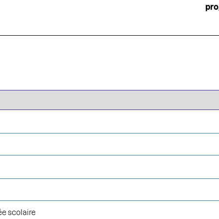
pr
ée scolaire