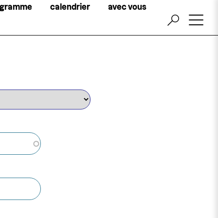
Little
ogramme
calendrier
avec vous
top
menu
billetterie