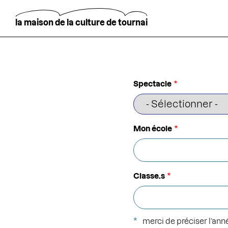
Aller
au
contenu
la maison de la culture de tournai
principal
Rechercher
Spectacle
Mon école
Classe.s
merci de préciser l’ann