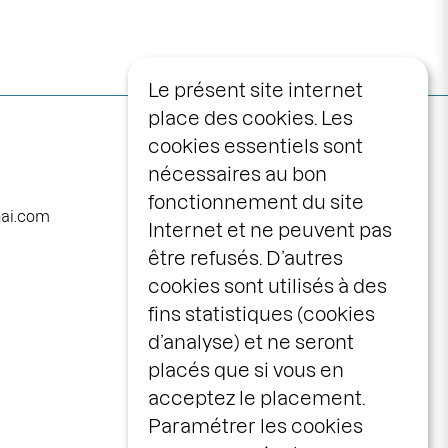
Le présent site internet
place des cookies. Les
Navigation
programme
cookies essentiels sont
principale
nécessaires au bon
calendrier
fonctionnement du site
avec vous
nai.com
Internet et ne peuvent pas
la maison
être refusés. D’autres
le centre scénique
cookies sont utilisés à des
infos pratiques
fins statistiques (cookies
d’analyse) et ne seront
billetterie
placés que si vous en
espace pros &
acceptez le placement.
publics
Paramétrer les cookies
idées cadeaux