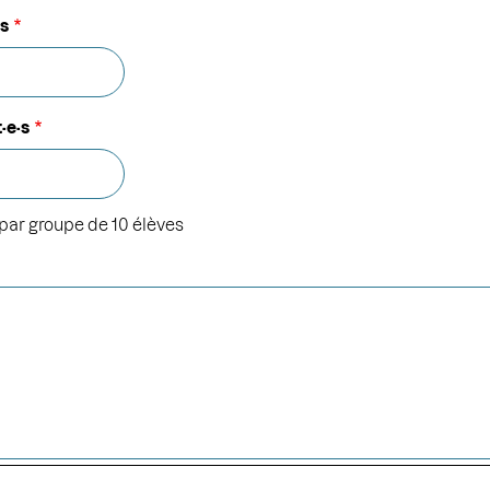
·s
·e·s
ar groupe de 10 élèves