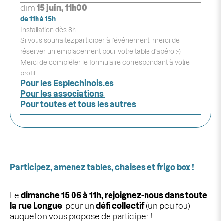
dim
15 juin, 11h00
de 11h à 15h
Installation dès 8h
Si vous souhaitez participer à l'événement, merci de
réserver un emplacement pour votre table d'apéro :-)
Merci de compléter le formulaire correspondant à votre
profil :
Pour les Esplechinois.es
Pour les associations
Pour toutes et tous les autres
Participez, amenez tables, chaises et frigo box !
Le
dimanche 15
.
06 à 11h, rejoignez-nous dans toute
la rue Longue
pour un
défi collectif
(un peu fou)
auquel on vous propose de participer !