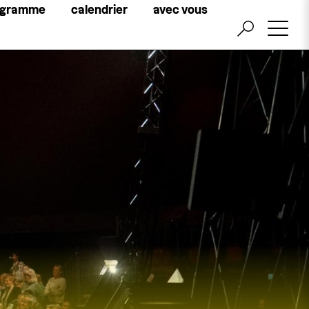
Little
ogramme
calendrier
avec vous
top
menu
billetterie