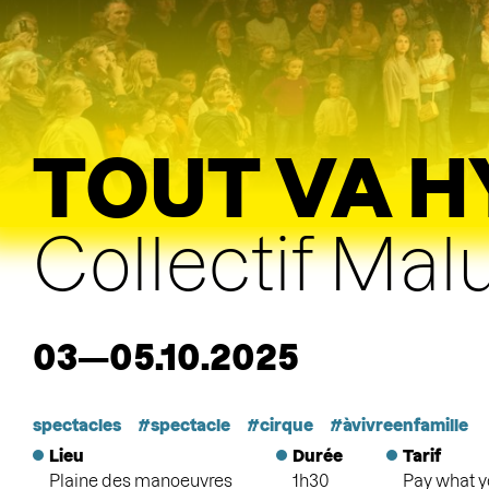
TOUT VA H
Collectif Mal
03—05.10.2025
spectacles
spectacle
cirque
àvivreenfamille
Lieu
Durée
Tarif
Plaine des manoeuvres
1h30
Pay what y