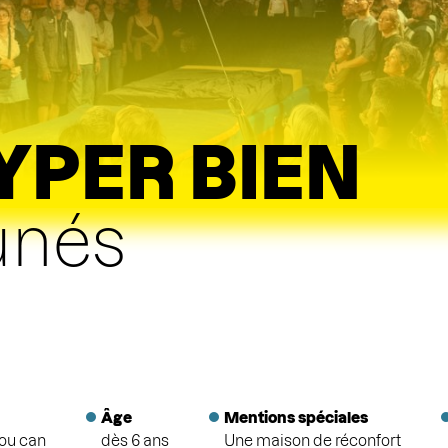
YPER BIEN
unés
Âge
Mentions spéciales
ou can
dès 6 ans
Une maison de réconfort