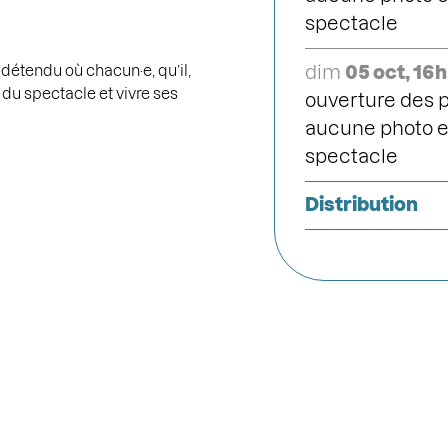
spectacle
détendu où chacun·e, qu’il,
dim
05 oct, 16
 du spectacle et vivre ses
ouverture des p
aucune photo et
spectacle
Distribution