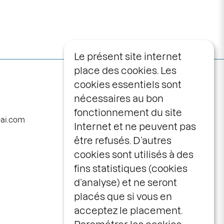
Le présent site internet
place des cookies. Les
Navigation
programme
cookies essentiels sont
principale
nécessaires au bon
calendrier
fonctionnement du site
avec vous
nai.com
Internet et ne peuvent pas
la maison
être refusés. D’autres
le centre scénique
cookies sont utilisés à des
infos pratiques
fins statistiques (cookies
d’analyse) et ne seront
billetterie
placés que si vous en
espace pros &
acceptez le placement.
publics