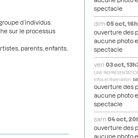
aucune photo et
spectacle
groupe d’individus.
dim
05 oct, 16
he sur le processus
ouverture des p
aucune photo et
tistes, parents, enfants,
spectacle
ven
03 oct, 13h
UNE REPRÉSENTATION
Infos et réservation :
bi
ouverture des p
aucune photo et
spectacle
sam
04 oct, 2
ouverture des p
aucune photo et