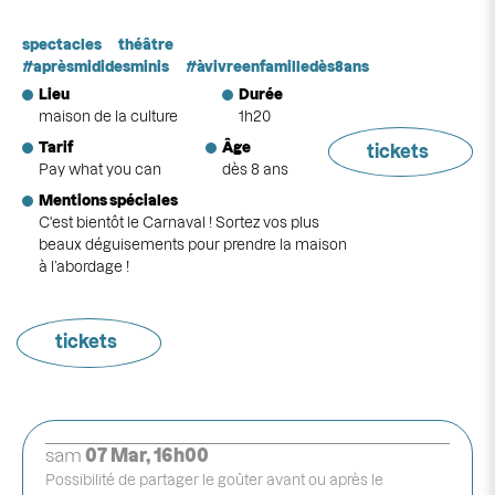
spectacles
théâtre
aprèsmididesminis
àvivreenfamilledès8ans
Lieu
Durée
maison de la culture
1h20
Tarif
Âge
tickets
Pay what you can
dès 8 ans
Mentions spéciales
C'est bientôt le Carnaval ! Sortez vos plus
beaux déguisements pour prendre la maison
à l’abordage !
tickets
sam
07 Mar, 16h00
Possibilité de partager le goûter avant ou après le