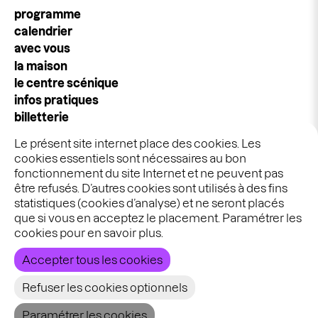
Navigation
programme
principale
calendrier
avec vous
la maison
le centre scénique
infos pratiques
billetterie
espace pros & publics
Le présent site internet place des cookies. Les
idées cadeaux
cookies essentiels sont nécessaires au bon
stages & ateliers
fonctionnement du site Internet et ne peuvent pas
être refusés. D’autres cookies sont utilisés à des fins
statistiques (cookies d’analyse) et ne seront placés
Graphisme :
Ekta
que si vous en acceptez le placement. Paramétrer les
Développement :
Bien à vous
cookies pour en savoir plus.
Accepter tous les cookies
Refuser les cookies optionnels
Paramétrer les cookies