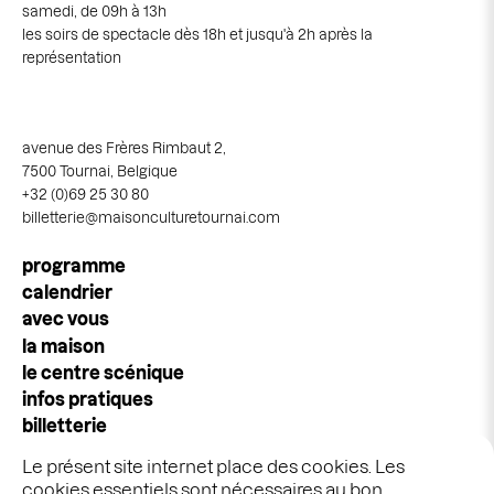
samedi, de 09h à 13h
les soirs de spectacle dès 18h et jusqu'à 2h après la
représentation
avenue des Frères Rimbaut 2,
7500 Tournai, Belgique
+32 (0)69 25 30 80
billetterie@maisonculturetournai.com
Navigation
programme
principale
calendrier
avec vous
la maison
le centre scénique
infos pratiques
billetterie
espace pros & publics
Le présent site internet place des cookies. Les
idées cadeaux
cookies essentiels sont nécessaires au bon