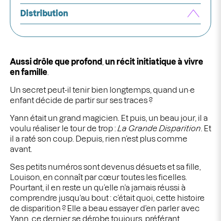
Distribution
Aussi drôle que profond
,
un récit initiatique à vivre
en famille
.
Un secret peut-il tenir bien longtemps, quand un·e
enfant décide de partir sur ses traces ?
Yann était un grand magicien. Et puis, un beau jour, il a
voulu réaliser le tour de trop :
La Grande Disparition
. Et
il a raté son coup. Depuis, rien n’est plus comme
avant.
Ses petits numéros sont devenus désuets et sa fille,
Louison, en connaît par cœur
toutes les ficelles.
Pourtant, il en reste un qu’elle n’a jamais réussi à
comprendre jusqu’au bout : c’était quoi, cette histoire
de disparition ? Elle a beau essayer d’en
parler avec
Yann, ce dernier se dérobe toujours, préférant