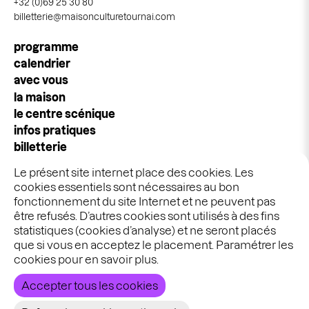
+32 (0)69 25 30 80
billetterie@maisonculturetournai.com
Navigation
programme
principale
calendrier
avec vous
la maison
le centre scénique
infos pratiques
billetterie
espace pros & publics
Le présent site internet place des cookies. Les
idées cadeaux
cookies essentiels sont nécessaires au bon
stages & ateliers
fonctionnement du site Internet et ne peuvent pas
être refusés. D’autres cookies sont utilisés à des fins
statistiques (cookies d’analyse) et ne seront placés
Graphisme :
Ekta
que si vous en acceptez le placement. Paramétrer les
Développement :
Bien à vous
cookies pour en savoir plus.
Accepter tous les cookies