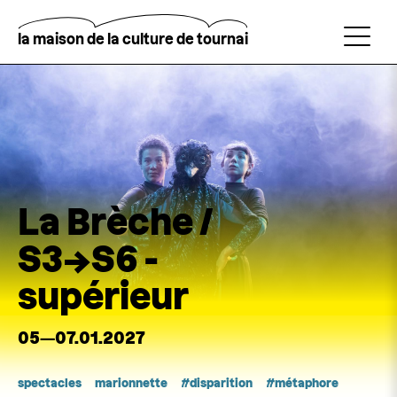
Aller
au
contenu
la maison de la culture de tournai
principal
Rechercher
La Brèche /
S3→S6 -
supérieur
05—07.01.2027
spectacles
marionnette
disparition
métaphore