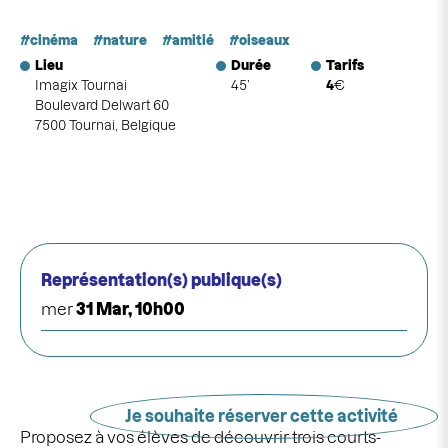
cinéma
nature
amitié
oiseaux
Lieu
Durée
Tarifs
Imagix Tournai
45’
4
€
Boulevard Delwart 60
7500 Tournai, Belgique
Représentation(s) publique(s)
mer
31 Mar, 10h00
Je souhaite réserver cette activité
Proposez à vos élèves de découvrir trois courts-