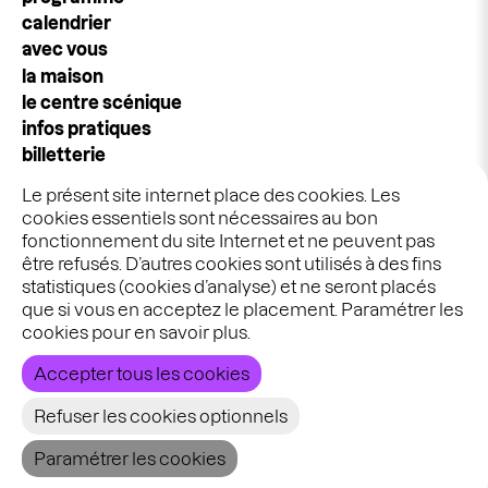
principale
calendrier
avec vous
la maison
le centre scénique
infos pratiques
billetterie
espace pros & publics
Le présent site internet place des cookies. Les
idées cadeaux
cookies essentiels sont nécessaires au bon
stages & ateliers
fonctionnement du site Internet et ne peuvent pas
être refusés. D’autres cookies sont utilisés à des fins
statistiques (cookies d’analyse) et ne seront placés
Graphisme :
Ekta
que si vous en acceptez le placement. Paramétrer les
Développement :
Bien à vous
cookies pour en savoir plus.
Accepter tous les cookies
Refuser les cookies optionnels
Paramétrer les cookies