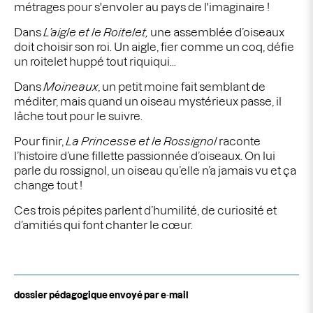
métrages pour s'envoler au pays de l'imaginaire !
Dans
L’aigle et le Roitelet
,
une assemblée
d’oiseaux
doit choisir son roi. Un aigle, fier comme un coq, défie
un roitelet huppé tout riquiqui...
Dans
Moineaux
, un petit moine fait semblant de
méditer, mais quand un oiseau mystérieux passe, il
lâche tout pour le suivre.
Pour finir,
La Princesse et le Rossignol
raconte
l’histoire d’une fillette passionnée d’oiseaux. On lui
parle du rossignol, un oiseau qu’elle n’a jamais vu et ça
change tout !
Ces trois pépites parlent d’humilité, de curiosité et
d’amitiés qui font chanter le cœur.
dossier pédagogique envoyé par e
-
mail