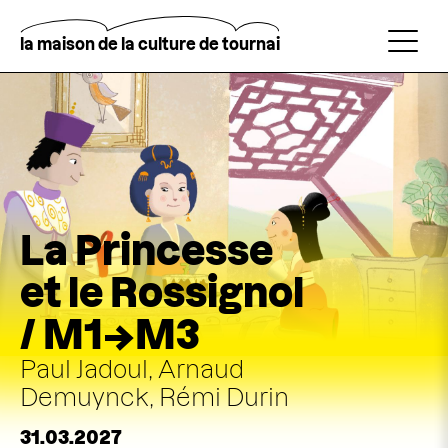
Aller
au
contenu
la maison de la culture de tournai
principal
Rechercher
La Princesse
et le Rossignol
/ M1→M3
Paul Jadoul, Arnaud
Demuynck, Rémi Durin
31.03.2027