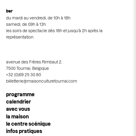
bar
du mardi au vendredi, de 10h à 18h
samedi, de 09h à 13h
les soirs de spectacle dès 18h et jusqu'à 2h après la
représentation
avenue des Frères Rimbaut 2,
7500 Tournai, Belgique
+32 (0)69 25 30 80
billetterie@maisonculturetournai.com
Navigation
programme
principale
calendrier
avec vous
la maison
le centre scénique
infos pratiques