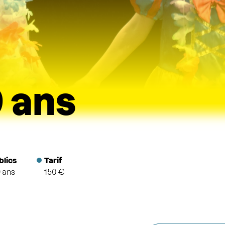
 ans
blics
Tarif
9 ans
150 €