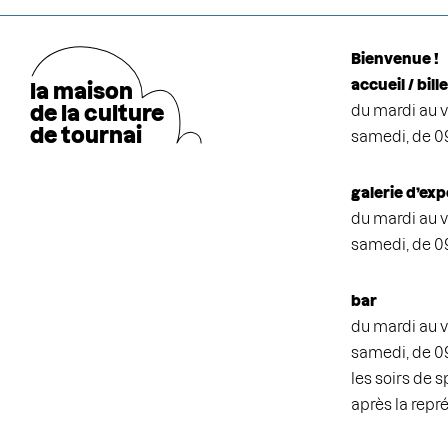
Bienvenue !
accueil / bill
la maison
de la cultu
r
e
du mardi au v
de tournai
samedi, de 0
galerie d’exp
du mardi au v
samedi, de 0
bar
du mardi au v
samedi, de 0
les soirs de 
après la repr