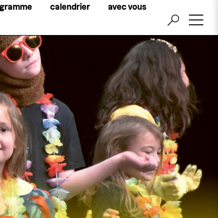
Little
ogramme
calendrier
avec vous
top
menu
billetterie