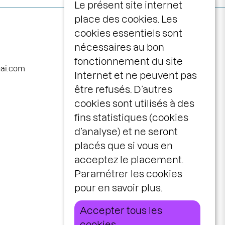
Le présent site internet
place des cookies. Les
Navigation
programme
cookies essentiels sont
principale
nécessaires au bon
calendrier
fonctionnement du site
avec vous
nai.com
Internet et ne peuvent pas
la maison
être refusés. D’autres
le centre scénique
cookies sont utilisés à des
infos pratiques
fins statistiques (cookies
d’analyse) et ne seront
billetterie
placés que si vous en
espace pros &
acceptez le placement.
publics
Paramétrer les cookies
idées cadeaux
pour en savoir plus.
stages & ateliers
Accepter tous les
cookies