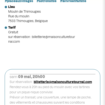
placeauxvillages
astronomie
àvivreenfamille
Lieu
Moulin de Thimougies
Rue du moulin
7533 Thimougies, Belgique
Tarif
Gratuit
sur réservation :
billetterie@maisonculturetour
nai.com
sam
09 mai, 20h00
Sur réservation :
billetterie@maisonculturetournai.com
Rendez-vous à 20h au pied du moulin avec vos tartines
pour un pique-nique convivial.
Prévoir un transat, une couverture, une lampe de poche,
des vêtements et chaussures suivant les conditions