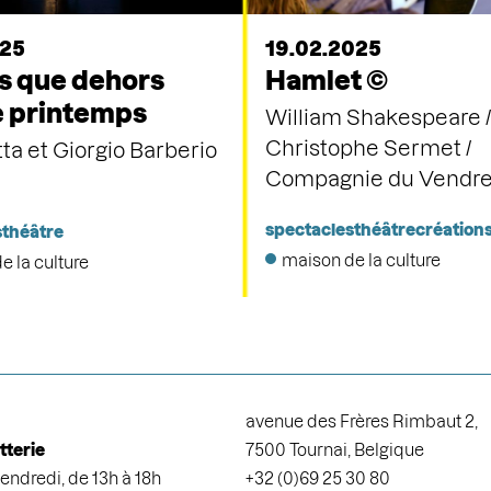
025
19.02.2025
is que dehors
Hamlet ©
le printemps
William Shakespeare /
Christophe Sermet /
tta et Giorgio Barberio
Compagnie du Vendre
spectacles
théâtre
création
s
théâtre
maison de la culture
e la culture
avenue des Frères Rimbaut 2,
etterie
7500 Tournai, Belgique
endredi, de 13h à 18h
+32 (0)69 25 30 80