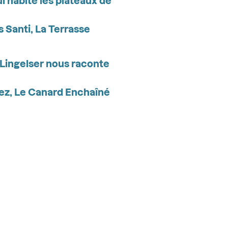
qui habite les plateaux de
s Santi, La Terrasse
l Lingelser nous raconte
erez, Le Canard Enchaîné