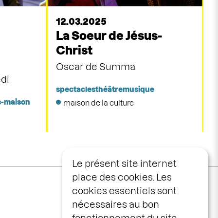
12.03.2025
La Soeur de Jésus-
Christ
Oscar de Summa
di
spectacles
théâtre
musique
s-maison
maison de la culture
Le présent site internet
place des cookies. Les
Navigation
programme
cookies essentiels sont
principale
nécessaires au bon
calendrier