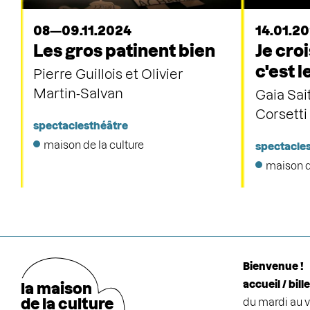
08—09.11.2024
14.01.2
Les gros patinent bien
Je cro
c'est 
Pierre Guillois et Olivier
Martin-Salvan
Gaia Sai
Corsetti
spectacles
théâtre
maison de la culture
spectacle
maison d
Bienvenue !
accueil / bill
la maison
de la cultu
r
e
du mardi au v