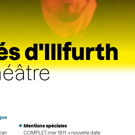
s d'Illfurth
éâtre
ique
Mentions spéciales
can
COMPLET mar 19.11 → nouvelle date :