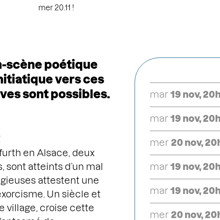
mer 20.11 !
n-scène poétique
nitiatique vers ces
êves sont possibles.
mar
19 nov, 20
mar
19 nov, 20
!
mer
20 nov, 2
lfurth en Alsace, deux
s, sont atteints d’un mal
mar
19 nov, 20
ligieuses attestent une
mar
19 nov, 20
xorcisme. Un siècle et
 village, croise cette
mer
20 nov, 2