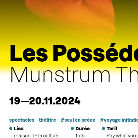
Les Possédé
Munstrum Th
19—20.11.2024
spectacles
théâtre
seul en scène
voyage initiat
Lieu
Durée
Tarif
maison de la culture
1h15
Pay what you 