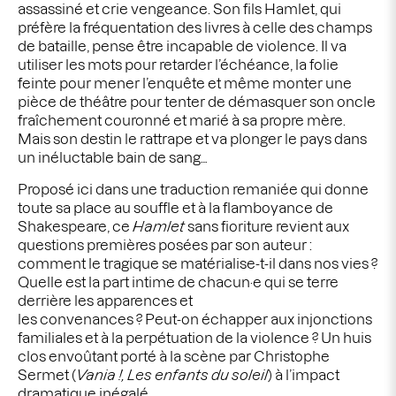
assassiné et crie vengeance. Son fils Hamlet, qui
préfère la fréquentation des livres à celle des champs
de bataille, pense être incapable de violence. Il va
utiliser les mots pour retarder l’échéance, la folie
feinte pour mener l’enquête et même monter une
pièce de théâtre pour tenter de démasquer son oncle
fraîchement couronné et marié à sa propre mère.
Mais son destin le rattrape et va plonger le pays dans
un inéluctable bain de sang…
Proposé ici dans une traduction remaniée qui donne
toute sa place au souffle et à la flamboyance de
Shakespeare, ce
Hamlet
sans fioriture revient aux
questions premières posées par son auteur :
comment le tragique se matérialise-t-il dans nos vies ?
Quelle est la part intime de chacun·e qui se terre
derrière les apparences et
les convenances ? Peut-on échapper aux injonctions
familiales et à la perpétuation de la violence ? Un huis
clos envoûtant porté à la scène par Christophe
Sermet (
Vania !,
Les enfants du soleil
) à l’impact
dramatique inégalé.