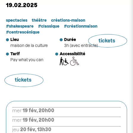
19.02.2025
spectacles
théâtre
créations-maison
shakespeare
classique
créationmaison
centrescénique
Lieu
Durée
tickets
maison de la culture
3h (avec entracte)
Tarif
Accessibilité
Pay what you can
tickets
mer
19 fév, 20h00
mer
19 fév, 20h00
jeu
20 fév, 13h30