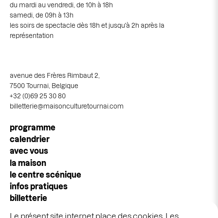
du mardi au vendredi, de 10h à 18h
samedi, de 09h à 13h
les soirs de spectacle dès 18h et jusqu'à 2h après la
représentation
avenue des Frères Rimbaut 2,
7500 Tournai, Belgique
+32 (0)69 25 30 80
billetterie@maisonculturetournai.com
Navigation
programme
principale
calendrier
avec vous
la maison
le centre scénique
infos pratiques
billetterie
espace pros & publics
Le présent site internet place des cookies. Les