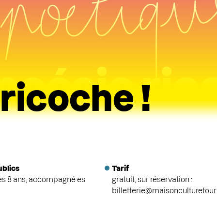
 ricoche !
ublics
Tarif
ès 8 ans, accompagné·es
gratuit, sur réservation :
billetterie@maisonculturetou