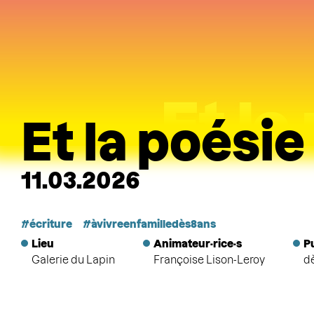
Et la poésie
11.03.2026
écriture
àvivreenfamilledès8ans
Lieu
Animateur·rice·s
P
Galerie du Lapin
Françoise Lison-Leroy
d