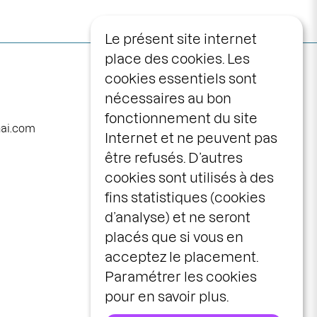
Le présent site internet
place des cookies. Les
Navigation
programme
cookies essentiels sont
principale
nécessaires au bon
calendrier
fonctionnement du site
avec vous
nai.com
Internet et ne peuvent pas
la maison
être refusés. D’autres
le centre scénique
cookies sont utilisés à des
infos pratiques
fins statistiques (cookies
d’analyse) et ne seront
billetterie
placés que si vous en
espace pros &
acceptez le placement.
publics
Paramétrer les cookies
idées cadeaux
pour en savoir plus.
stages & ateliers