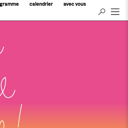
Little
ogramme
calendrier
avec vous
top
menu
billetterie