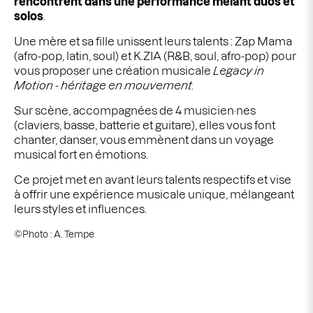
rencontrent dans une performance mêlant duos et
solos
.
Une mère et sa fille unissent leurs talents : Zap Mama
(afro-pop, latin, soul) et K.ZIA (R&B, soul, afro-pop) pour
vous proposer une création musicale
Legacy in
Motion
- héritage en mouvement
.
Sur scène, accompagnées de 4 musicien·nes
(claviers, basse, batterie et guitare),
elles vous font
chanter, danser, vous emmènent dans un voyage
musical fort en
émotions.
Ce projet met en avant leurs talents respectifs et vise
à offrir une expérience musicale unique, mélangeant
leurs styles et influences.
©Photo : A. Tempe