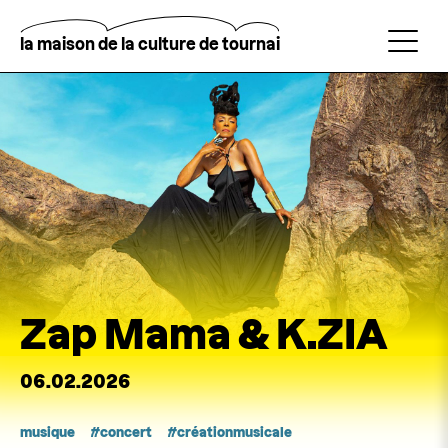
Aller
au
contenu
la maison de la culture de tournai
principal
Rechercher
Zap Mama & K.ZIA
06.02.2026
musique
concert
créationmusicale