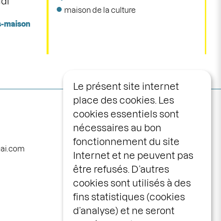
di
maison de la culture
s-maison
Le présent site internet
place des cookies. Les
Navigation
programme
cookies essentiels sont
principale
nécessaires au bon
calendrier
fonctionnement du site
avec vous
nai.com
Internet et ne peuvent pas
la maison
être refusés. D’autres
le centre scénique
cookies sont utilisés à des
infos pratiques
fins statistiques (cookies
d’analyse) et ne seront
billetterie