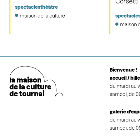
Corsetti
spectacles
théâtre
maison de la culture
spectacle
maison d
Bienvenue !
accueil / bill
la maison
de la cultu
r
e
du mardi au v
de tournai
samedi, de 0
galerie d’exp
du mardi au v
samedi, de 0