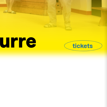
eurre
tickets