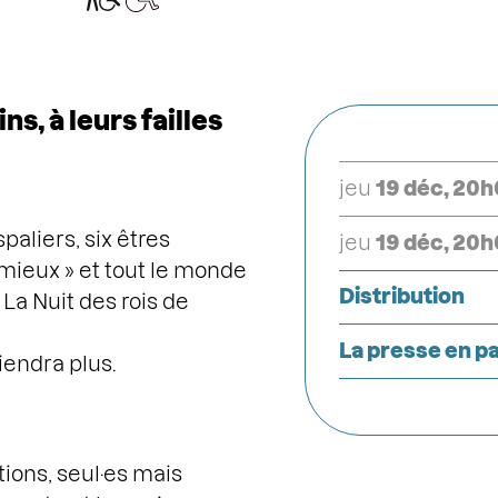
s, à leurs failles
jeu
19 déc, 20
paliers, six êtres
jeu
19 déc, 20
 mieux » et tout le monde
Distribution
La Nuit des rois de
La presse en pa
viendra plus.
tions, seul·es mais