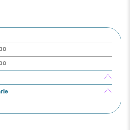
h00
h00
rle