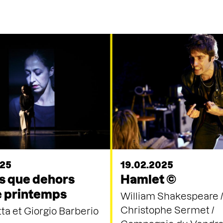
025
19.02.2025
is que dehors
Hamlet ©
le printemps
William Shakespeare /
Christophe Sermet /
tta et Giorgio Barberio