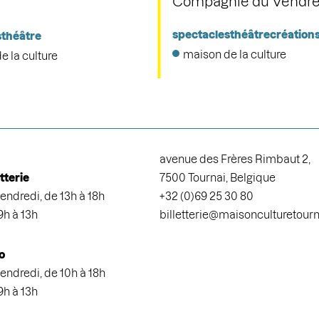
Compagnie du Vendre
spectacles
théâtre
création
s
théâtre
maison de la culture
e la culture
avenue des Frères Rimbaut 2,
etterie
7500 Tournai, Belgique
endredi, de 13h à 18h
+32 (0)69 25 30 80
9h à 13h
billetterie@maisonculturetour
o
endredi, de 10h à 18h
9h à 13h