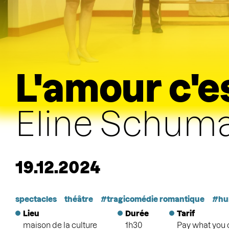
L'amour c'e
Eline Schum
19.12.2024
spectacles
théâtre
tragicomédie romantique
hu
Lieu
Durée
Tarif
maison de la culture
1h30
Pay what you 