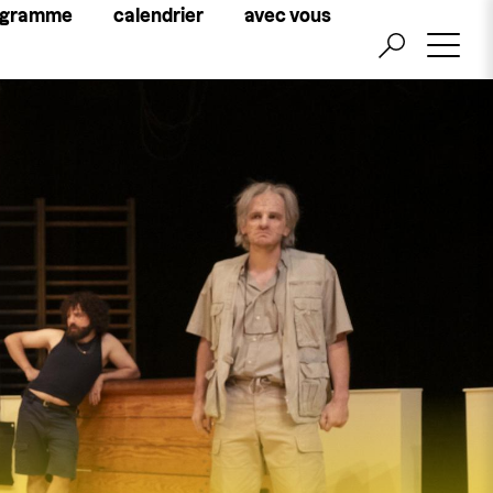
Little
ogramme
calendrier
avec vous
top
menu
billetterie