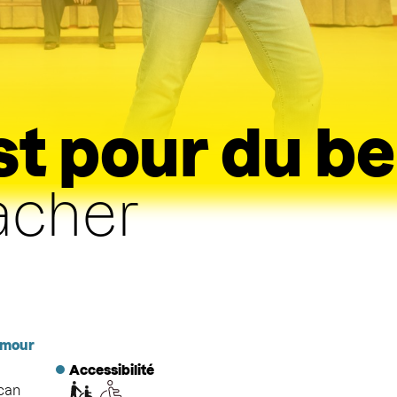
st pour du b
acher
mour
Accessibilité
can