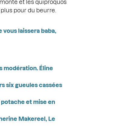
s monte et les quiproquos
t plus pour du beurre.
 vous laissera baba,
ns modération. Éline
rs six gueules cassées
u potache et mise en
therine Makereel, Le