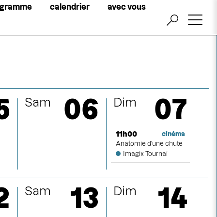
Little
ogramme
calendrier
avec vous
top
menu
billetterie
5
06
07
Sam
Dim
11h00
cinéma
Anatomie d'une chute
Imagix Tournai
2
13
14
Sam
Dim