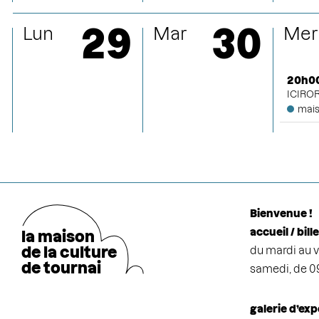
29
30
Lun
Mar
Mer
20h0
ICIROR
mais
Bienvenue !
accueil / bill
la maison
de la cultu
r
e
du mardi au v
de tournai
samedi, de 0
galerie d’exp