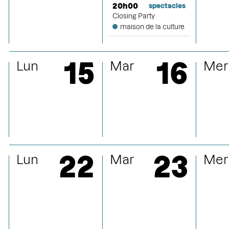
mars
20h00
spectacles
Closing Party
maison de la culture
avril
15
16
Lun
Mar
Mer
mai
juin
22
23
Lun
Mar
Mer