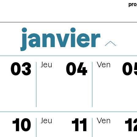
pr
janvier
Pagination
2023
|
2024
|
2025
03
04
0
Jeu
Ven
juillet
août
10
11
1
Jeu
Ven