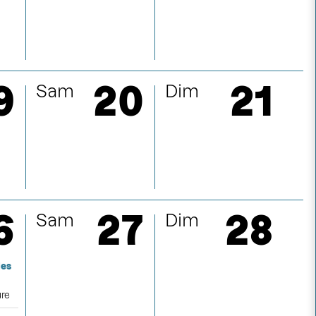
embre
re
9
20
21
Sam
Dim
mbre
mbre
6
27
28
Sam
Dim
les
ure