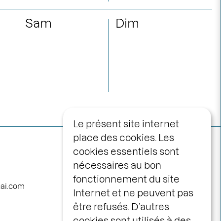
Sam
Dim
Le présent site internet
place des cookies. Les
Navigation
programme
cookies essentiels sont
principale
nécessaires au bon
calendrier
fonctionnement du site
avec vous
nai.com
Internet et ne peuvent pas
la maison
être refusés. D’autres
le centre scénique
cookies sont utilisés à des