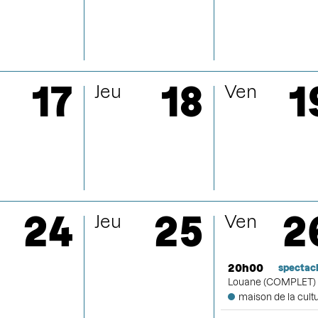
sept
octob
17
18
1
Jeu
Ven
nove
déce
24
25
2
Jeu
Ven
20h00
spectac
Louane (COMPLET)
maison de la cult