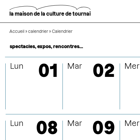
Aller
au
contenu
la maison de la culture de tournai
principal
Fil
Accueil
calendrier
Calendrier
Rechercher
d'Ariane
spectacles, expos, rencontres…
01
02
Lun
Mar
Mer
janvier
février
08
09
Lun
Mar
Mer