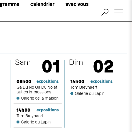
Little
ogramme
calendrier
avec vous
top
menu
billetterie
01
02
Sam
Dim
09h00
14h00
expositions
expositions
Ga Du No Ga Du No et
Tom Breynaert
autres impressions
Galerie du Lapin
Galerie de la maison
14h00
expositions
Tom Breynaert
Galerie du Lapin