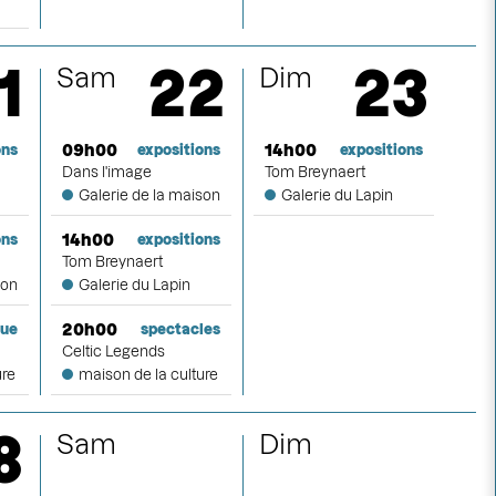
1
22
23
Sam
Dim
09h00
14h00
ons
expositions
expositions
Dans l'image
Tom Breynaert
Galerie de la maison
Galerie du Lapin
14h00
ons
expositions
Tom Breynaert
son
Galerie du Lapin
20h00
que
spectacles
Celtic Legends
ure
maison de la culture
8
Sam
Dim