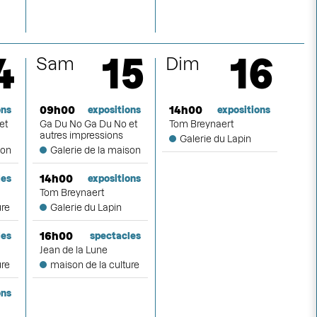
4
15
16
Sam
Dim
09h00
14h00
ons
expositions
expositions
et
Ga Du No Ga Du No et
Tom Breynaert
autres impressions
Galerie du Lapin
son
Galerie de la maison
14h00
les
expositions
Tom Breynaert
ure
Galerie du Lapin
16h00
les
spectacles
Jean de la Lune
ure
maison de la culture
ons