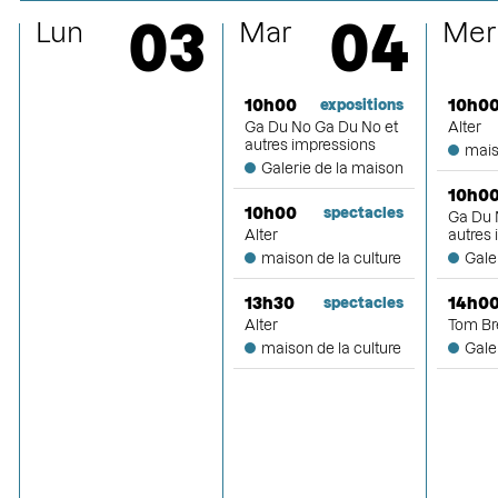
mars
03
04
Lun
Mar
Mer
avril
10h00
10h0
expositions
Ga Du No Ga Du No et
Alter
autres impressions
mais
Galerie de la maison
mai
10h0
10h00
spectacles
Ga Du 
Alter
autres
maison de la culture
Gale
juin
13h30
14h0
spectacles
Alter
Tom Br
maison de la culture
Gale