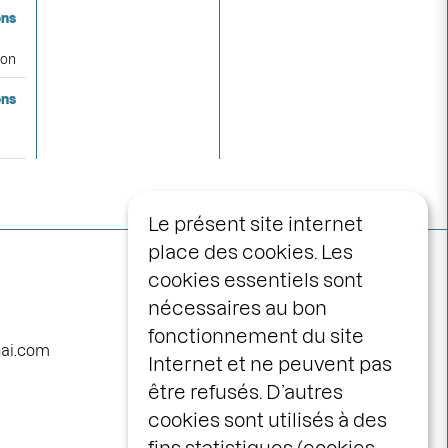
ons
son
ons
Le présent site internet
place des cookies. Les
Navigation
programme
cookies essentiels sont
principale
nécessaires au bon
calendrier
fonctionnement du site
avec vous
nai.com
Internet et ne peuvent pas
la maison
être refusés. D’autres
le centre scénique
cookies sont utilisés à des
infos pratiques