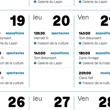
Galerie du Lapin
Galerie du Lapin
19
20
2
Jeu
Ven
0
13h30
14h00
expositions
spectacles
expositi
eynaert
Hamlet ©
Tom Breynaert
rie du Lapin
maison de la culture
Galerie du Lapin
0
14h00
18h00
spectacles
expositions
expositi
t ©
Tom Breynaert
Dans l'image
on de la culture
Galerie du Lapin
Galerie de la mai
0
20h00
spectacles
musi
t ©
Clara Ysé
on de la culture
maison de la cult
26
27
2
Jeu
Ven