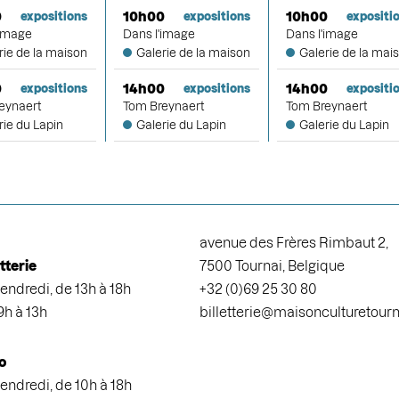
0
10h00
10h00
expositions
expositions
expositi
'image
Dans l'image
Dans l'image
rie de la maison
Galerie de la maison
Galerie de la mai
0
14h00
14h00
expositions
expositions
expositi
eynaert
Tom Breynaert
Tom Breynaert
rie du Lapin
Galerie du Lapin
Galerie du Lapin
avenue des Frères Rimbaut 2,
etterie
7500 Tournai, Belgique
endredi, de 13h à 18h
+32 (0)69 25 30 80
9h à 13h
billetterie@maisonculturetour
o
endredi, de 10h à 18h