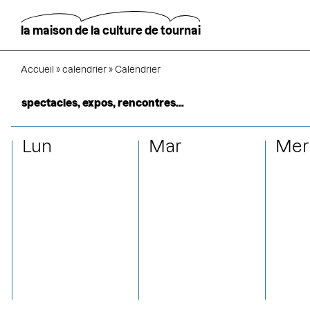
Aller
au
contenu
la maison de la culture de tournai
principal
Fil
Accueil
calendrier
Calendrier
Rechercher
d'Ariane
spectacles, expos, rencontres…
Lun
Mar
Mer
janvier
février