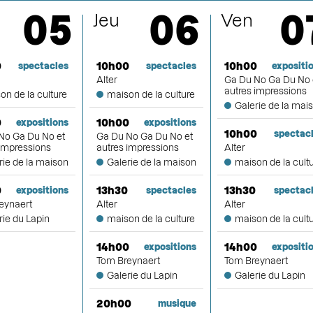
sept
05
06
0
Jeu
Ven
octob
0
10h00
10h00
spectacles
spectacles
expositi
Alter
Ga Du No Ga Du No 
autres impressions
on de la culture
maison de la culture
Galerie de la mai
nove
0
10h00
expositions
expositions
10h00
spectac
No Ga Du No et
Ga Du No Ga Du No et
 impressions
autres impressions
Alter
rie de la maison
Galerie de la maison
maison de la cult
déce
0
13h30
13h30
expositions
spectacles
spectac
eynaert
Alter
Alter
rie du Lapin
maison de la culture
maison de la cult
14h00
14h00
expositions
expositi
Tom Breynaert
Tom Breynaert
Galerie du Lapin
Galerie du Lapin
20h00
musique