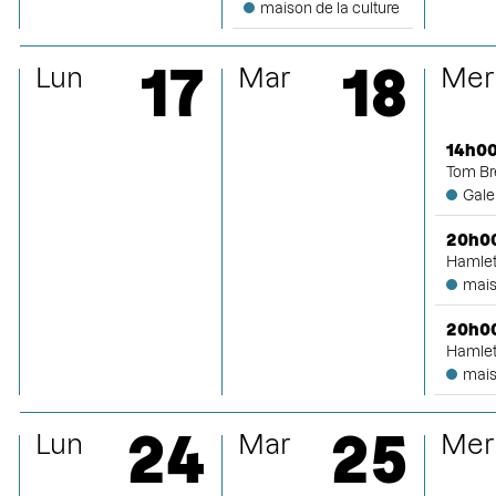
maison de la culture
17
18
Lun
Mar
Mer
14h0
Tom Br
Gale
20h0
Hamle
mais
20h0
Hamle
mais
24
25
Lun
Mar
Mer