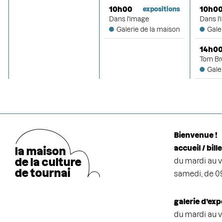
10h00
10h0
expositions
Dans l'image
Dans l
Galerie de la maison
Gale
14h0
Tom Br
Gale
Bienvenue !
accueil / bill
la maison
de la cultu
r
e
du mardi au v
de tournai
samedi, de 0
galerie d’exp
du mardi au v