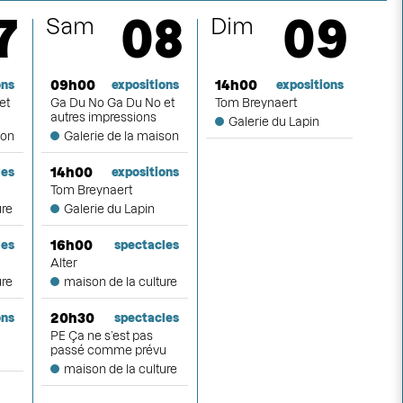
embre
7
08
09
Sam
Dim
re
09h00
14h00
ons
expositions
expositions
et
Ga Du No Ga Du No et
Tom Breynaert
autres impressions
Galerie du Lapin
son
Galerie de la maison
mbre
14h00
les
expositions
Tom Breynaert
ure
Galerie du Lapin
mbre
16h00
les
spectacles
Alter
ure
maison de la culture
20h30
ons
spectacles
PE Ça ne s’est pas
passé comme prévu
maison de la culture